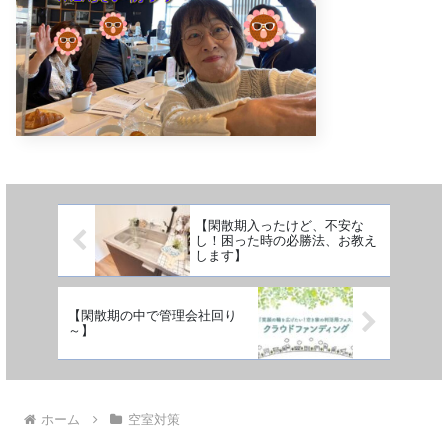
【閑散期入ったけど、不安な
し！困った時の必勝法、お教え
します】
【閑散期の中で管理会社回り
～】
ホーム
空室対策