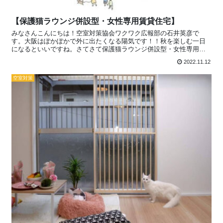
【保護猫ラウンジ併設型・女性専用賃貸住宅】
みなさんこんにちは！空室対策協会ワクワク広報部の石井英彦で
す。大阪はぽかぽかで外に出たくなる陽気です！！秋を楽しむ一日
になるといいですね。さてさて保護猫ラウンジ併設型・女性専用賃
貸住宅「necotto（ネコット）」2022年11月、埼玉県越谷市に誕生、
2022.11.12
初オープンハウスを11/23（祝）、27（日）に実施とのことで、
PRTIMESさんにリリースされていました。詳細の内容は、記事に譲
空室対策
ります、ぜひご一覧...