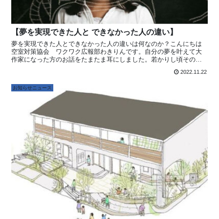
【夢を実現できた人と できなかった人の違い】
夢を実現できた人とできなかった人の違いは何なのか？こんにちは
空室対策協会 ワクワク広報部わきりんです。自分の夢を叶えて大
作家になった方のお話をたまたま耳にしました。若かりし頃その頃
まだまったく物を書いていないにもかかわらず「作家になる」と宣
2022.11.22
言。その場に居合わせた他数人も本を書く！と宣言した人がいたけ
れど作家になったのは自分ひとりだった夢を達成できた人とできな
お知らせニュース
かった人は何が違ったのかそれは実際に「行...