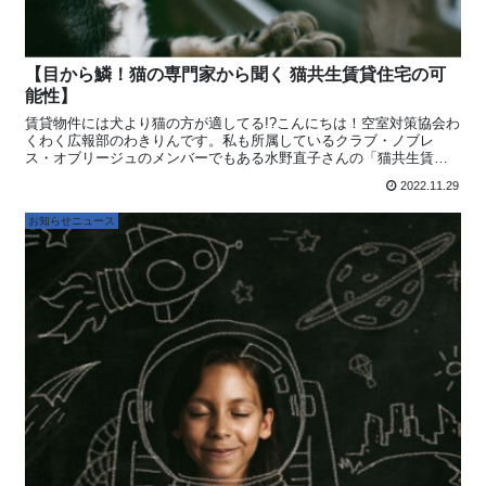
【目から鱗！猫の専門家から聞く 猫共生賃貸住宅の可
能性】
賃貸物件には犬より猫の方が適してる!?こんにちは！空室対策協会わ
くわく広報部のわきりんです。私も所属しているクラブ・ノブレ
ス・オブリージュのメンバーでもある水野直子さんの「猫共生賃貸
住宅の成功の秘訣」オンラインセミナーに参加しました。猫の専門
2022.11.29
家から聞く猫専門賃貸の話は今まで私が想像していた単なるペット
可物件とは全く異なるものでした！まさに目から鱗…私も含めて自
お知らせニュース
分の物件の条件にペット可だけど、犬なら...