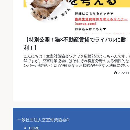
【特別公開！猫×不動産賃貸でライバルに勝
利！】
こんにちは！空室対策協会ワクワク広報部のよっちゃんです。
然ですが、空室対策協会にはそれぞれ得意分野のある個性的な
ンバーが勢揃い！DIYが得意な人お掃除が得意な人法律に強い
ステージングセンス抜群の人ペルソナ設定が得意な人FPの資
2022.11
がある人建築に詳しい人お野菜を育てるのが得意な人...「空室
策」「不動産」のキーワードで結ばれた私たちですが、それぞ
の個性を活かし合って助け合って豊かな未来を想像...
一般社団法人空室対策協会®︎
HOME