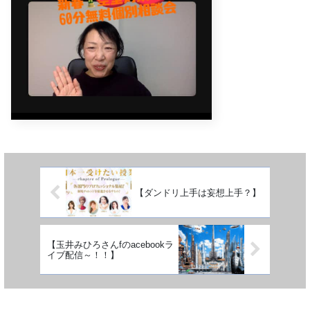
【ダンドリ上手は妄想上手？】
【玉井みひろさんfのacebookラ
イブ配信～！！】