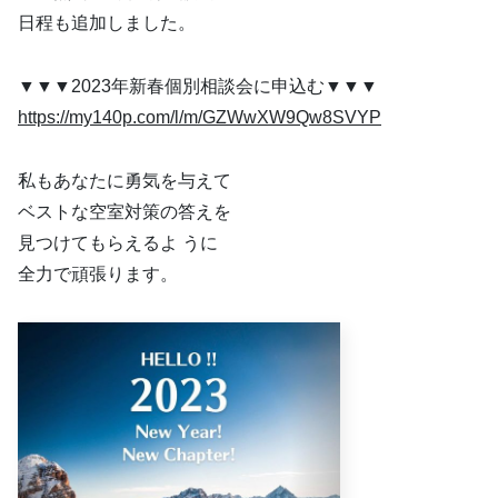
日程も追加しました。
▼▼▼2023年新春個別相談会に申込む▼▼▼
https://my140p.com/l/m/GZWwXW9Qw8SVYP
私もあなたに勇気を与えて
ベストな空室対策の答えを
見つけてもらえるよ うに
全力で頑張ります。