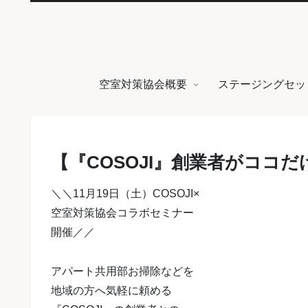
空室対策協会概要
ステージングセッ
【『COSOJI』創業者がココ
＼＼11月19日（土）COSOJI×
空室対策協会
コラボセミナー
開催／／
アパート共用部お掃除などを
地域の方へ気軽に頼める