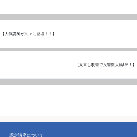
【人気講師が久々に登壇！！】
【見直し改善で反響数大幅UP！】
認定講座について